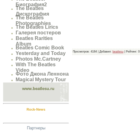
Биография2
The Beatles
Дискография
The Beatles
Photographies
The Beatles Lirics
Галерея постеров
Beatles Rarities
Album
Beatles Comic Book
Просмотров
:
4184
|
Добавил
:
beatlesu
|
Рейтинг
:
0
Yesterday and Today
Photos Mc.Cartney
With The Beatles
Video
Фото Джона Леннона
Magical Mystery Tour
www.beatlesu.ru
Rock-News
Партнеры